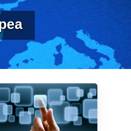
opea
magine