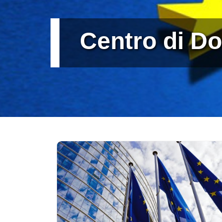
Centro di 
Card
Immagine